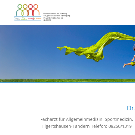
Dr
Facharzt für Allgemeinmedizin, Sportmedizin,
Hilgertshausen-Tandern Telefon: 08250/131