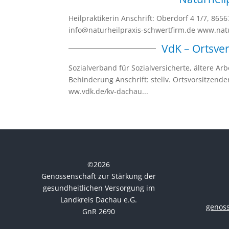
Heilpraktikerin Anschrift: Oberdorf 4 1/7, 86
info@naturheilpraxis-schwertfirm.de www.nat
VdK – Ortsve
Sozialverband für Sozialversicherte, ältere A
Behinderung Anschrift: stellv. Ortsvorsitzen
ww.vdk.de/kv-dachau...
©
2026
Genossenschaft zur Stärkung der
gesundheitlichen Versorgung im
Landkreis Dachau e.G.
genos
GnR 2690