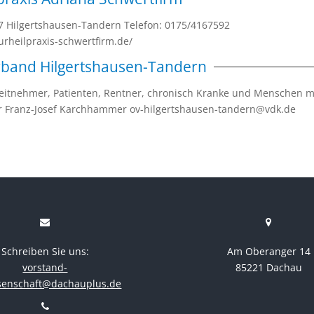
567 Hilgertshausen-Tandern Telefon: 0175/4167592
urheilpraxis-schwertfirm.de/
rband Hilgertshausen-Tandern
rbeitnehmer, Patienten, Rentner, chronisch Kranke und Menschen m
der Franz-Josef Karchhammer ov-hilgertshausen-tandern@vdk.de
Schreiben Sie uns:
Am Oberanger 14
vorstand-
85221 Dachau
senschaft@dachauplus.de