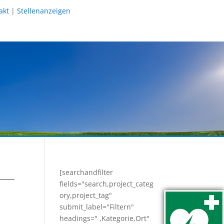
akt
|
Stellenanzeigen
[searchandfilter
fields="search,project_categ
ory,project_tag"
submit_label="Filtern"
headings=" ,Kategorie,Ort"