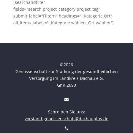
[searchandfilter
fields="search,project_category,project_tag"
submit_label="Filtern" headings=" ,Kategorie,Ort"
all_items_labels=" ,Kategorie wählen, Ort wählen"]
©
2026
Genossenschaft zur Stärkung der gesundheitlichen
Versorgung im Landkreis Dachau e.G.
GnR 2690
Schreiben Sie uns:
vorstand-genossenschaft@dachauplus.de