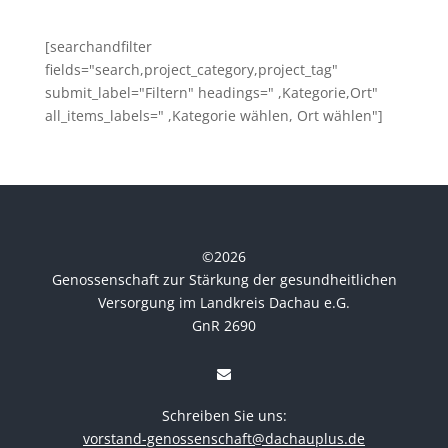
[searchandfilter
fields="search,project_category,project_tag"
submit_label="Filtern" headings=" ,Kategorie,Ort"
all_items_labels=" ,Kategorie wählen, Ort wählen"]
©
2026
Genossenschaft zur Stärkung der gesundheitlichen
Versorgung im Landkreis Dachau e.G.
GnR 2690
Schreiben Sie uns:
vorstand-genossenschaft@dachauplus.de