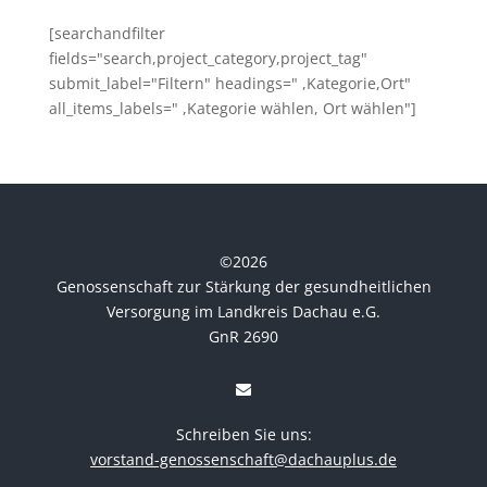
[searchandfilter
fields="search,project_category,project_tag"
submit_label="Filtern" headings=" ,Kategorie,Ort"
all_items_labels=" ,Kategorie wählen, Ort wählen"]
©
2026
Genossenschaft zur Stärkung der gesundheitlichen
Versorgung im Landkreis Dachau e.G.
GnR 2690
Schreiben Sie uns:
vorstand-genossenschaft@dachauplus.de