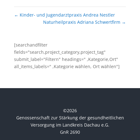
←
Kinder- und Jugendarztpraxis Andrea Nestler
Naturheilpraxis Adriana Schwertfirm
→
[searchandfilter
fields="search,project_category,project_tag"
submit_label="Filtern" headings=" ,Kategorie,Ort"
all_items_labels=" ,Kategorie wählen, Ort wählen"]
©
2026
Genossenschaft zur Stärkung der gesundheitlichen
Versorgung im Landkreis Dachau e.G.
GnR 2690