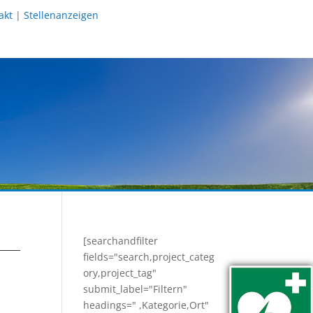
akt
|
Stellenanzeigen
[searchandfilter
fields="search,project_categ
ory,project_tag"
submit_label="Filtern"
headings=" ,Kategorie,Ort"