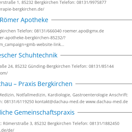
gerstraße 1, 85232 Bergkirchen Telefon: 08131/9975877
erapie-bergkirchen.de/
Römer Apotheke
rgkirchen Telefon: 08131/666040 roemer.apo@gmx.de
r-apotheke-bergkirchen-85232/?
_campaign=gmb-website-link...
escher Schuhtechnik
raße 24, 85232 Günding-Bergkirchen Telefon: 08131/85144
.com/
hau – Praxis Bergkirchen
dizin, Notfallmedizin, Kardiologie, Gastroenterologie Anschrift:
fon: 08131/6119250 kontakt@dachau-med.de www.dachau-med.de .
liche Gemeinschaftspraxis
t: Römerstraße 3, 85232 Bergkirchen Telefon: 08131/1882450
c.de/de/