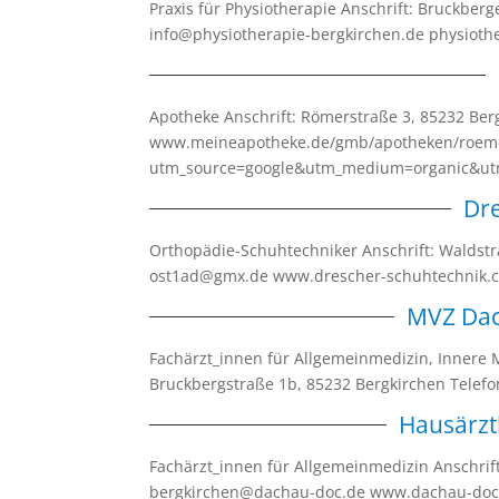
Praxis für Physiotherapie Anschrift: Bruckber
info@physiotherapie-bergkirchen.de physioth
Apotheke Anschrift: Römerstraße 3, 85232 Be
www.meineapotheke.de/gmb/apotheken/roeme
utm_source=google&utm_medium=organic&utm
Dr
Orthopädie-Schuhtechniker Anschrift: Waldst
ost1ad@gmx.de www.drescher-schuhtechnik
MVZ Dac
Fachärzt_innen für Allgemeinmedizin, Innere Me
Bruckbergstraße 1b, 85232 Bergkirchen Tele
Hausärzt
Fachärzt_innen für Allgemeinmedizin Anschrif
bergkirchen@dachau-doc.de www.dachau-do