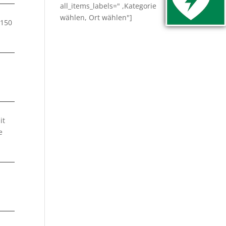
all_items_labels=" ,Kategorie
wählen, Ort wählen"]
3150
it
e