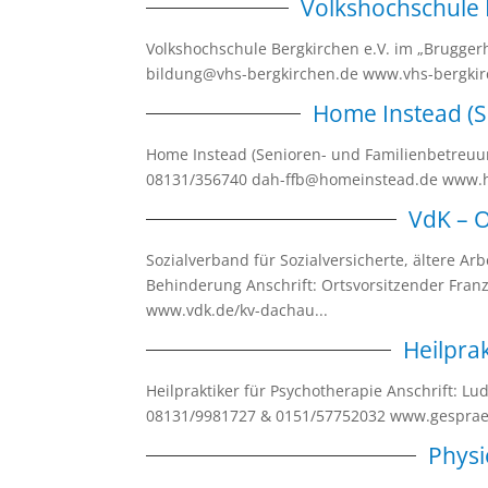
Volkshochschule 
Volkshochschule Bergkirchen e.V. im „Bruggerh
bildung@vhs-bergkirchen.de www.vhs-bergki
Home Instead (S
Home Instead (Senioren- und Familienbetreuung
08131/356740 dah-ffb@homeinstead.de www
VdK – 
Sozialverband für Sozialversicherte, ältere A
Behinderung Anschrift: Ortsvorsitzender Franz
www.vdk.de/kv-dachau...
Heilpra
Heilpraktiker für Psychotherapie Anschrift: L
08131/9981727 & 0151/57752032 www.gesprae
Physi