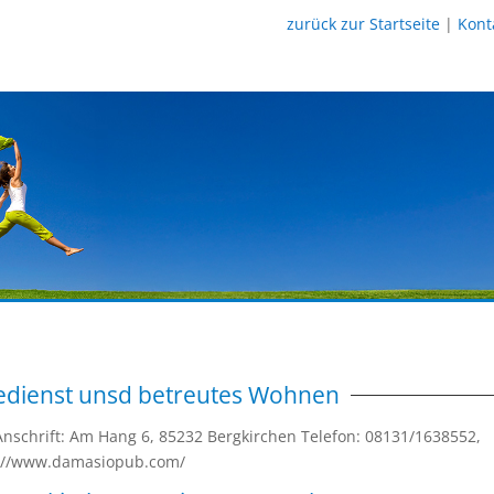
zurück zur Startseite
|
Kont
edienst unsd betreutes Wohnen
nschrift: Am Hang 6, 85232 Bergkirchen Telefon: 08131/1638552,
://www.damasiopub.com/