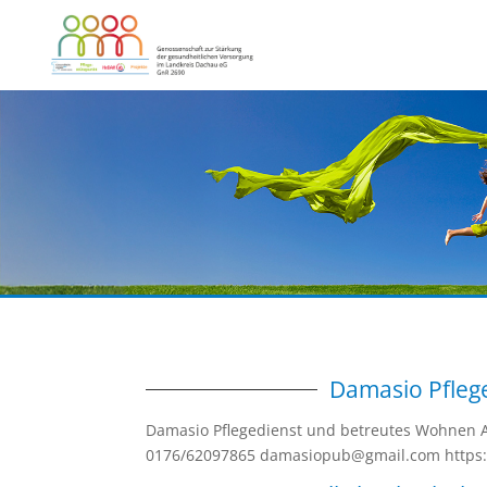
Damasio Pfleg
Damasio Pflegedienst und betreutes Wohnen A
0176/62097865 damasiopub@gmail.com https