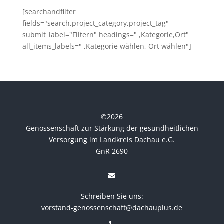
[searchandfilter
fields="search,project_category,project_tag"
submit_label="Filtern" headings=" ,Kategorie,Ort"
all_items_labels=" ,Kategorie wählen, Ort wählen"]
©
2026
Genossenschaft zur Stärkung der gesundheitlichen
Versorgung im Landkreis Dachau e.G.
GnR 2690
Schreiben Sie uns:
vorstand-genossenschaft@dachauplus.de