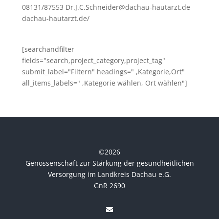
08131/87553 Dr.J.C.Schneider@dachau-hautarzt.de
dachau-hautarzt.de/
[searchandfilter
fields="search,project_category,project_tag"
submit_label="Filtern" headings=" ,Kategorie,Ort"
all_items_labels=" ,Kategorie wählen, Ort wählen"]
©
2026
Genossenschaft zur Stärkung der gesundheitlichen
Versorgung im Landkreis Dachau e.G.
GnR 2690