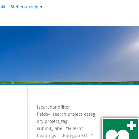
akt
|
Stellenanzeigen
[searchandfilter
fields="search,project_categ
ory,project_tag"
submit_label="Filtern"
headings=" ,Kategorie,Ort"