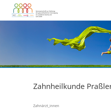
Zahnheilkunde Praßle
Zahnärzt_innen