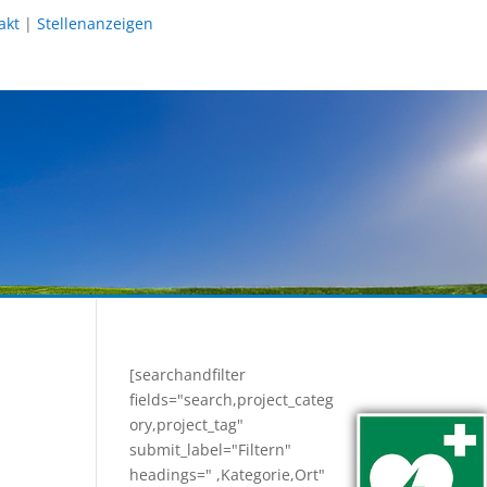
akt
|
Stellenanzeigen
[searchandfilter
fields="search,project_categ
ory,project_tag"
submit_label="Filtern"
headings=" ,Kategorie,Ort"