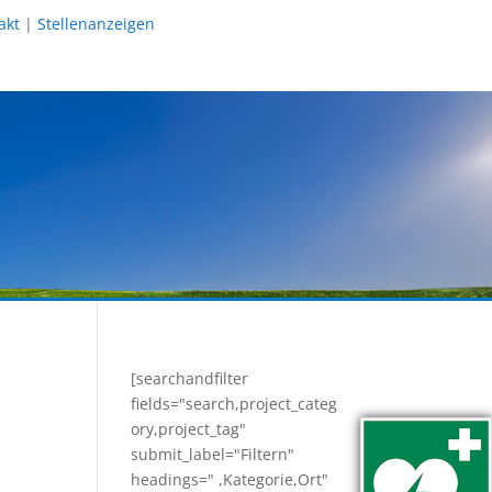
akt
|
Stellenanzeigen
[searchandfilter
fields="search,project_categ
ory,project_tag"
submit_label="Filtern"
headings=" ,Kategorie,Ort"