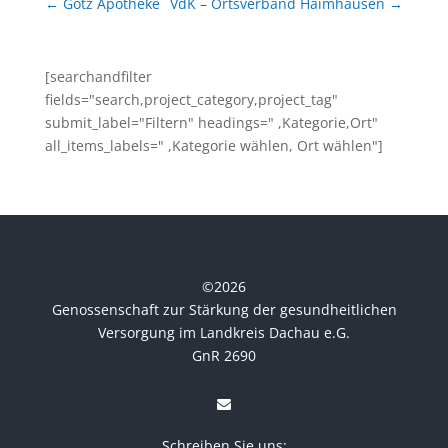
←
Götz Apotheke
VdK – Ortsverband Haimhausen
→
[searchandfilter
fields="search,project_category,project_tag"
submit_label="Filtern" headings=" ,Kategorie,Ort"
all_items_labels=" ,Kategorie wählen, Ort wählen"]
©
2026
Genossenschaft zur Stärkung der gesundheitlichen
Versorgung im Landkreis Dachau e.G.
GnR 2690
Schreiben Sie uns: