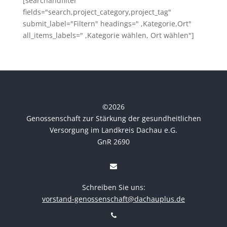
[searchandfilter
fields="search,project_category,project_tag"
submit_label="Filtern" headings=" ,Kategorie,Ort"
all_items_labels=" ,Kategorie wählen, Ort wählen"]
©
2026
Genossenschaft zur Stärkung der gesundheitlichen
Versorgung im Landkreis Dachau e.G.
GnR 2690
Schreiben Sie uns:
vorstand-genossenschaft@dachauplus.de