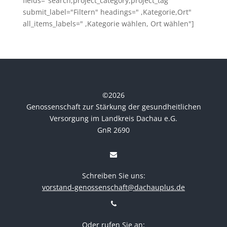
fields="search,project_category,project_tag"
submit_label="Filtern" headings=" ,Kategorie,Ort"
all_items_labels=" ,Kategorie wählen, Ort wählen"]
©
2026
Genossenschaft zur Stärkung der gesundheitlichen
Versorgung im Landkreis Dachau e.G.
GnR 2690
Schreiben Sie uns:
vorstand-genossenschaft@dachauplus.de
Oder rufen Sie an: