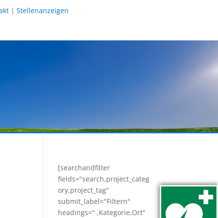
akt
|
Stellenanzeigen
[searchandfilter
fields="search,project_categ
ory,project_tag"
submit_label="Filtern"
headings=" ,Kategorie,Ort"