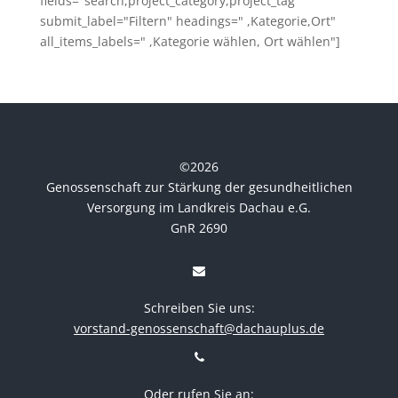
fields="search,project_category,project_tag"
submit_label="Filtern" headings=" ,Kategorie,Ort"
all_items_labels=" ,Kategorie wählen, Ort wählen"]
©
2026
Genossenschaft zur Stärkung der gesundheitlichen
Versorgung im Landkreis Dachau e.G.
GnR 2690
Schreiben Sie uns:
vorstand-genossenschaft@dachauplus.de
Oder rufen Sie an: