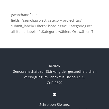
[searchandfilter
fields="search,project_category,project_tag"
submit_label="Filtern" headings=" ,Kategorie,Ort"
all_items_labels=" ,Kategorie wählen, Ort wählen"]
©
2026
Genossenschaft zur Stärkung der gesundheitlichen
Versorgung im Landkreis Dachau e.G.
GnR 2690
Schreiben Sie uns: