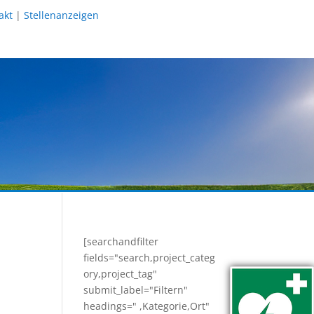
akt
|
Stellenanzeigen
[searchandfilter
fields="search,project_categ
ory,project_tag"
submit_label="Filtern"
headings=" ,Kategorie,Ort"