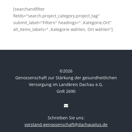
[searchandfilter
fields="search,project_category,project_tag"
submit_label="Filtern" headings=" ,Kategorie,Ort"
all_items_labels=" ,Kategorie wählen, Ort wählen"]
©
2026
Genossenschaft zur Stärkung der gesundheitlichen
Versorgung im Landkreis Dachau e.G.
GnR 2690
Schreiben Sie uns:
vorstand-genossenschaft@dachauplus.de