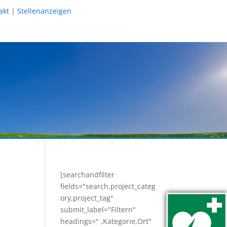
akt
|
Stellenanzeigen
[searchandfilter
fields="search,project_categ
ory,project_tag"
submit_label="Filtern"
headings=" ,Kategorie,Ort"