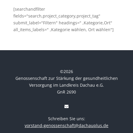
[searchandfilter
fields="search,project_category,project_tag"
submit_label="Filtern" headings=" ,Kategorie,Ort"
all_items_labels=" ,Kategorie wählen, Ort wählen"]
©
2026
Genossenschaft zur Stärkung der gesundheitlichen
Versorgung im Landkreis Dachau e.G.
GnR 2690
Schreiben Sie uns:
vorstand-genossenschaft@dachauplus.de