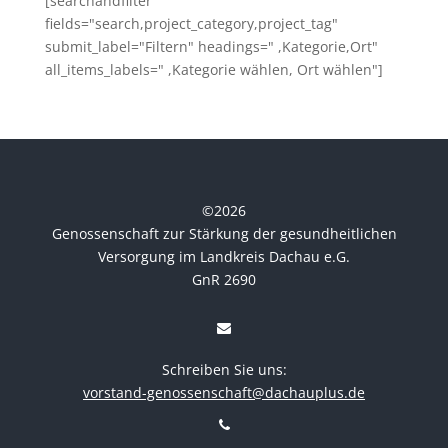
[searchandfilter
fields="search,project_category,project_tag"
submit_label="Filtern" headings=" ,Kategorie,Ort"
all_items_labels=" ,Kategorie wählen, Ort wählen"]
©
2026
Genossenschaft zur Stärkung der gesundheitlichen
Versorgung im Landkreis Dachau e.G.
GnR 2690
Schreiben Sie uns:
vorstand-genossenschaft@dachauplus.de