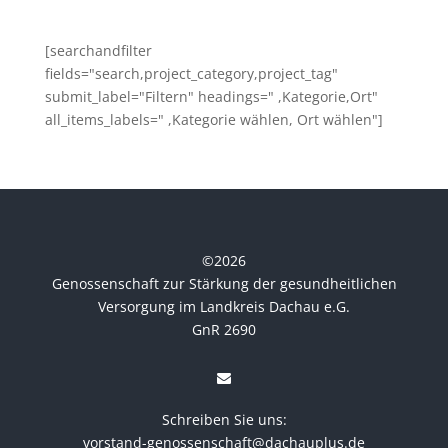
[searchandfilter
fields="search,project_category,project_tag"
submit_label="Filtern" headings=" ,Kategorie,Ort"
all_items_labels=" ,Kategorie wählen, Ort wählen"]
©
2026
Genossenschaft zur Stärkung der gesundheitlichen
Versorgung im Landkreis Dachau e.G.
GnR 2690
Schreiben Sie uns:
vorstand-genossenschaft@dachauplus.de