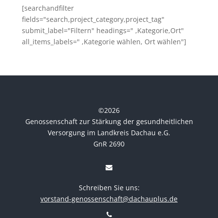
[searchandfilter
fields="search,project_category,project_tag"
submit_label="Filtern" headings=" ,Kategorie,Ort"
all_items_labels=" ,Kategorie wählen, Ort wählen"]
©
2026
Genossenschaft zur Stärkung der gesundheitlichen
Versorgung im Landkreis Dachau e.G.
GnR 2690
Schreiben Sie uns:
vorstand-genossenschaft@dachauplus.de