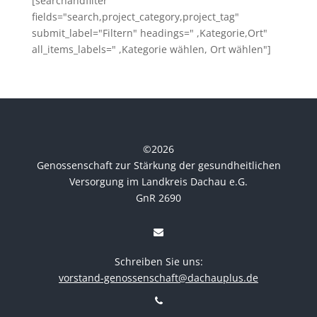
[searchandfilter
fields="search,project_category,project_tag"
submit_label="Filtern" headings=" ,Kategorie,Ort"
all_items_labels=" ,Kategorie wählen, Ort wählen"]
©
2026
Genossenschaft zur Stärkung der gesundheitlichen
Versorgung im Landkreis Dachau e.G.
GnR 2690
Schreiben Sie uns:
vorstand-genossenschaft@dachauplus.de