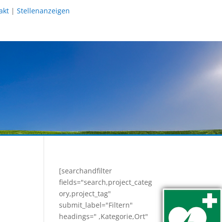
akt
|
Stellenanzeigen
[searchandfilter
fields="search,project_categ
ory,project_tag"
submit_label="Filtern"
headings=" ,Kategorie,Ort"