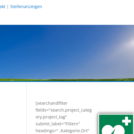
akt
|
Stellenanzeigen
[searchandfilter
fields="search,project_categ
ory,project_tag"
submit_label="Filtern"
headings=" ,Kategorie,Ort"