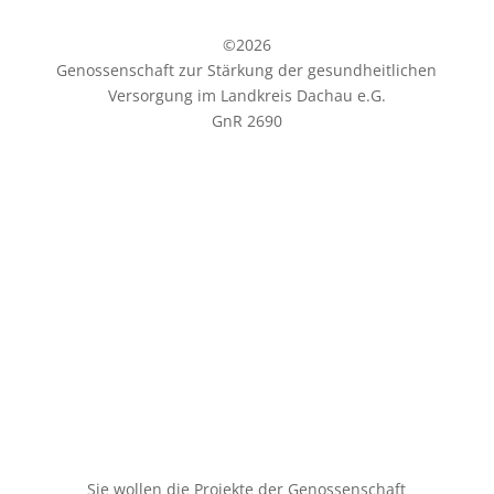
©
2026
Genossenschaft zur Stärkung der gesundheitlichen
Versorgung im Landkreis Dachau e.G.
GnR 2690
Schreiben Sie uns:
vorstand-genossenschaft@dachauplus.de
Oder rufen Sie an:
Tel.+49 (0)171-4184127
Am Oberanger 14
85221 Dachau
Sie wollen die Projekte der Genossenschaft