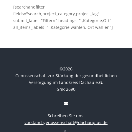
[searchandfilter
fields="search,project_category,project_tag"
submit_label="Filtern" headings=" ,Kategorie,Ort"
all_items_labels=" ,Kategorie wählen, Ort wählen"]
©
2026
Genossenschaft zur Stärkung der gesundheitlichen
Versorgung im Landkreis Dachau e.G.
GnR 2690
Schreiben Sie uns:
vorstand-genossenschaft@dachauplus.de