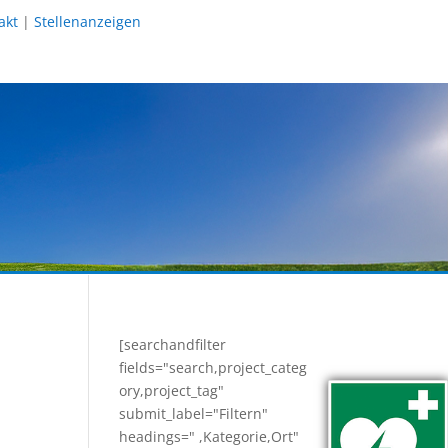
akt
|
Stellenanzeigen
[searchandfilter
fields="search,project_categ
ory,project_tag"
submit_label="Filtern"
headings=" ,Kategorie,Ort"