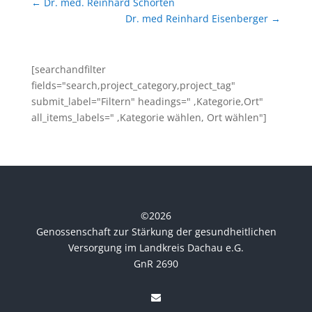
←
Dr. med. Reinhard Schorten
Dr. med Reinhard Eisenberger
→
[searchandfilter
fields="search,project_category,project_tag"
submit_label="Filtern" headings=" ,Kategorie,Ort"
all_items_labels=" ,Kategorie wählen, Ort wählen"]
©
2026
Genossenschaft zur Stärkung der gesundheitlichen
Versorgung im Landkreis Dachau e.G.
GnR 2690