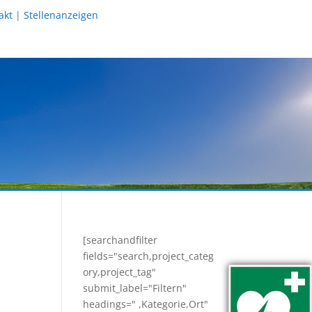
akt
|
Stellenanzeigen
[searchandfilter
fields="search,project_categ
ory,project_tag"
submit_label="Filtern"
headings=" ,Kategorie,Ort"