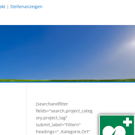
akt
|
Stellenanzeigen
[searchandfilter
fields="search,project_categ
ory,project_tag"
submit_label="Filtern"
headings=" ,Kategorie,Ort"