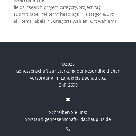
[searchandfilter
fields="search,project_category,project_tag"
submit_label="Filtern" headings=" ,Kategorie,Ort"
all_items_labels=" ,Kategorie wählen, Ort wählen"]
©
2026
Genossenschaft zur Stärkung der gesundheitlichen
Versorgung im Landkreis Dachau e.G.
GnR 2690
Schreiben Sie uns:
vorstand-genossenschaft@dachauplus.de