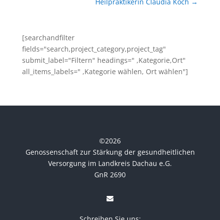
Heilpraktikerin Claudia Koch
→
[searchandfilter
fields="search,project_category,project_tag"
submit_label="Filtern" headings=" ,Kategorie,Ort"
all_items_labels=" ,Kategorie wählen, Ort wählen"]
©
2026
Genossenschaft zur Stärkung der gesundheitlichen
Versorgung im Landkreis Dachau e.G.
GnR 2690
Schreiben Sie uns: