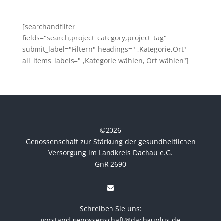
[searchandfilter
fields="search,project_category,project_tag"
submit_label="Filtern" headings=" ,Kategorie,Ort"
all_items_labels=" ,Kategorie wählen, Ort wählen"]
©
2026
Genossenschaft zur Stärkung der gesundheitlichen
Versorgung im Landkreis Dachau e.G.
GnR 2690
Schreiben Sie uns:
vorstand-genossenschaft@dachauplus.de