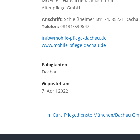
MOBILE – Häusliche Kranken- und
Altenpflege GmbH
Anschrift:
Schleißheimer Str. 74, 85221 Dacha
Telefon:
08131/539647
info@mobile-pflege-dachau.de
www.mobile-pflege-dachau.de
Fähigkeiten
Dachau
Gepostet am
7. April 2022
←
miCura Pflegedienste München/Dachau G