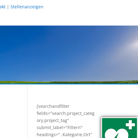
akt
|
Stellenanzeigen
[searchandfilter
fields="search,project_categ
ory,project_tag"
submit_label="Filtern"
headings=" ,Kategorie,Ort"