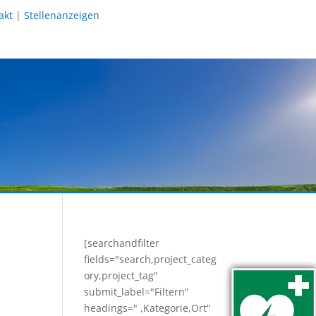
akt
|
Stellenanzeigen
[searchandfilter
fields="search,project_categ
ory,project_tag"
submit_label="Filtern"
headings=" ,Kategorie,Ort"