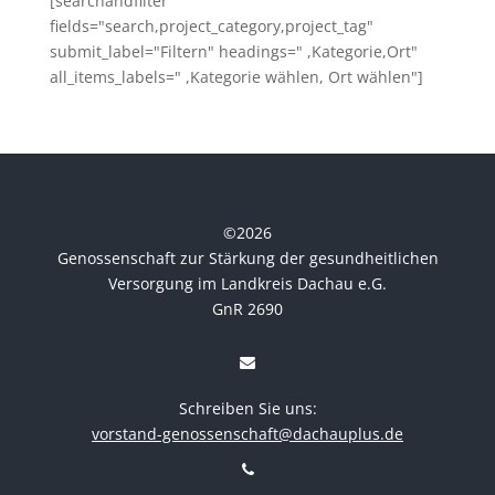
[searchandfilter
fields="search,project_category,project_tag"
submit_label="Filtern" headings=" ,Kategorie,Ort"
all_items_labels=" ,Kategorie wählen, Ort wählen"]
©
2026
Genossenschaft zur Stärkung der gesundheitlichen
Versorgung im Landkreis Dachau e.G.
GnR 2690
Schreiben Sie uns:
vorstand-genossenschaft@dachauplus.de