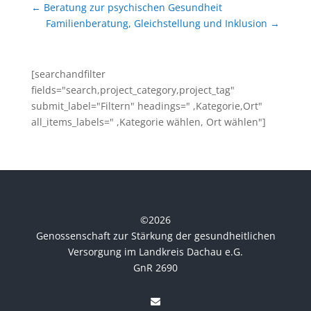
←
Beratung zur psychischen Gesundheit
Familienberatung, Gleichstellung und Inklusion
→
[searchandfilter
fields="search,project_category,project_tag"
submit_label="Filtern" headings=" ,Kategorie,Ort"
all_items_labels=" ,Kategorie wählen, Ort wählen"]
©
2026
Genossenschaft zur Stärkung der gesundheitlichen
Versorgung im Landkreis Dachau e.G.
GnR 2690