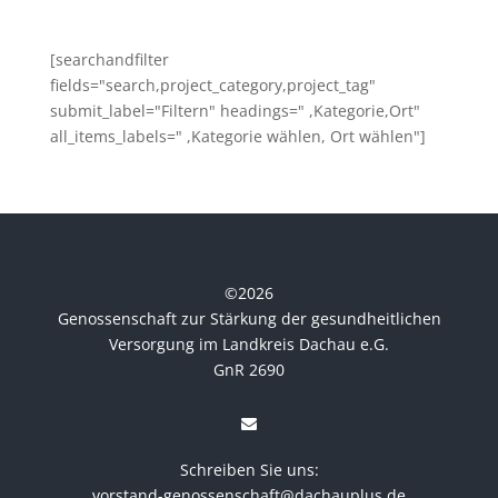
[searchandfilter
fields="search,project_category,project_tag"
submit_label="Filtern" headings=" ,Kategorie,Ort"
all_items_labels=" ,Kategorie wählen, Ort wählen"]
©
2026
Genossenschaft zur Stärkung der gesundheitlichen
Versorgung im Landkreis Dachau e.G.
GnR 2690
Schreiben Sie uns:
vorstand-genossenschaft@dachauplus.de