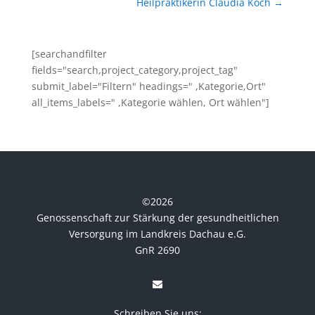
Heilpraktikerin Claudia Koch
→
[searchandfilter
fields="search,project_category,project_tag"
submit_label="Filtern" headings=" ,Kategorie,Ort"
all_items_labels=" ,Kategorie wählen, Ort wählen"]
©
2026
Genossenschaft zur Stärkung der gesundheitlichen
Versorgung im Landkreis Dachau e.G.
GnR 2690
Schreiben Sie uns: