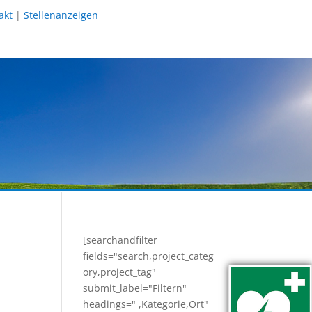
akt
|
Stellenanzeigen
[searchandfilter
fields="search,project_categ
ory,project_tag"
submit_label="Filtern"
headings=" ,Kategorie,Ort"