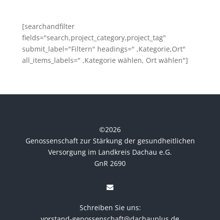
[searchandfilter
fields="search,project_category,project_tag"
submit_label="Filtern" headings=" ,Kategorie,Ort"
all_items_labels=" ,Kategorie wählen, Ort wählen"]
©
2026
Genossenschaft zur Stärkung der gesundheitlichen
Versorgung im Landkreis Dachau e.G.
GnR 2690
Schreiben Sie uns:
vorstand-genossenschaft@dachauplus.de