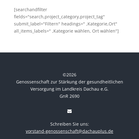
[searchandfilter
fields="search,project_category,project_tag"
submit_label="Filtern" headings=" ,Kategorie,Ort"
all_items_labels=" ,Kategorie wählen, Ort wählen"]
©
2026
Genossenschaft zur Stärkung der gesundheitlichen
Versorgung im Landkreis Dachau e.G.
GnR 2690
Schreiben Sie uns:
vorstand-genossenschaft@dachauplus.de