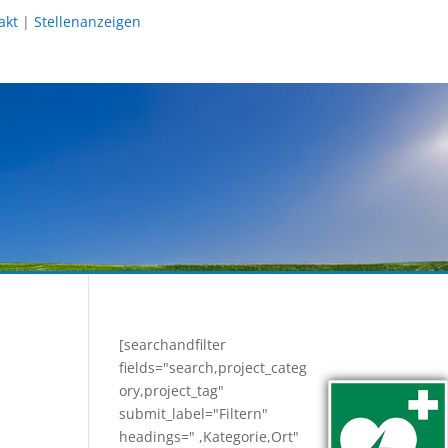
akt
|
Stellenanzeigen
[searchandfilter
fields="search,project_categ
ory,project_tag"
submit_label="Filtern"
headings=" ,Kategorie,Ort"