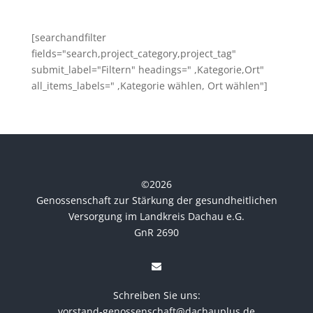
[searchandfilter
fields="search,project_category,project_tag"
submit_label="Filtern" headings=" ,Kategorie,Ort"
all_items_labels=" ,Kategorie wählen, Ort wählen"]
©
2026
Genossenschaft zur Stärkung der gesundheitlichen
Versorgung im Landkreis Dachau e.G.
GnR 2690
Schreiben Sie uns:
vorstand-genossenschaft@dachauplus.de