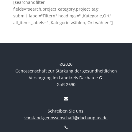
[searchandfilter
fields="search,project_category,project_tag"
submit_label="Filtern" headings=" ,Kategorie,Ort"
all_items_labels=" ,Kategorie wählen, Ort wählen"]
©
2026
Genossenschaft zur Stärkung der gesundheitlichen
Versorgung im Landkreis Dachau e.G.
GnR 2690
Schreiben Sie uns:
vorstand-genossenschaft@dachauplus.de