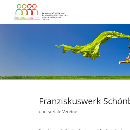
Franziskuswerk Schönb
und soziale Vereine