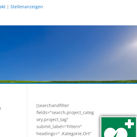
akt
|
Stellenanzeigen
[searchandfilter
n
fields="search,project_categ
ory,project_tag"
submit_label="Filtern"
headings=" ,Kategorie,Ort"