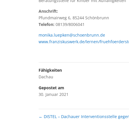
Beratungsstelle für Kinder mit Auffälligkeiten
Anschrift:
Pfundmairweg 6, 85244 Schönbrunn
Telefon:
08139/8006041
monika.luepken@schoenbrunn.de
www.franziskuswerk.de/lernen/fruehfoerderst
Fähigkeiten
Dachau
Gepostet am
30. Januar 2021
←
DISTEL – Dachauer Interventionsstelle gege