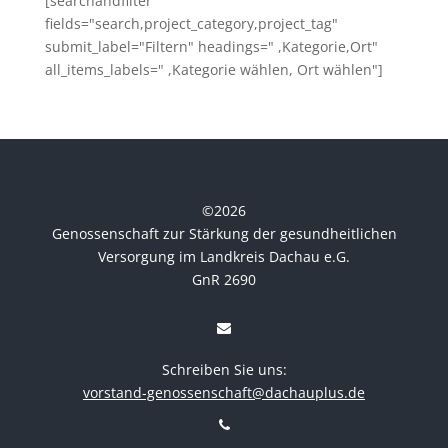
[searchandfilter
fields="search,project_category,project_tag"
submit_label="Filtern" headings=" ,Kategorie,Ort"
all_items_labels=" ,Kategorie wählen, Ort wählen"]
©
2026
Genossenschaft zur Stärkung der gesundheitlichen
Versorgung im Landkreis Dachau e.G.
GnR 2690
Schreiben Sie uns:
vorstand-genossenschaft@dachauplus.de